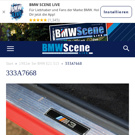
Start
1982er 3er BMW E21 315
333A7668
333A7668