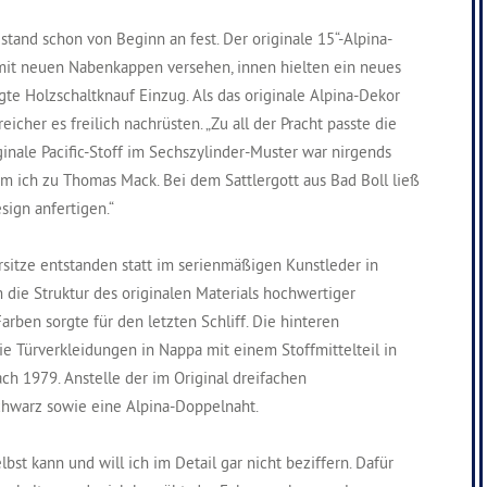
tand schon von Beginn an fest. Der originale 15“-Alpina-
mit neuen Nabenkappen versehen, innen hielten ein neues
te Holzschaltknauf Einzug. Als das originale Alpina-Dekor
cher es freilich nachrüsten. „Zu all der Pracht passte die
ginale Pacific-Stoff im Sechszylinder-Muster war nirgends
am ich zu Thomas Mack. Bei dem Sattlergott aus Bad Boll ließ
sign anfertigen.“
sitze entstanden statt im serienmäßigen Kunstleder in
die Struktur des originalen Materials hochwertiger
rben sorgte für den letzten Schliff. Die hinteren
e Türverkleidungen in Nappa mit einem Stoffmittelteil in
h 1979. Anstelle der im Original dreifachen
chwarz sowie eine Alpina-Doppelnaht.
bst kann und will ich im Detail gar nicht beziffern. Dafür