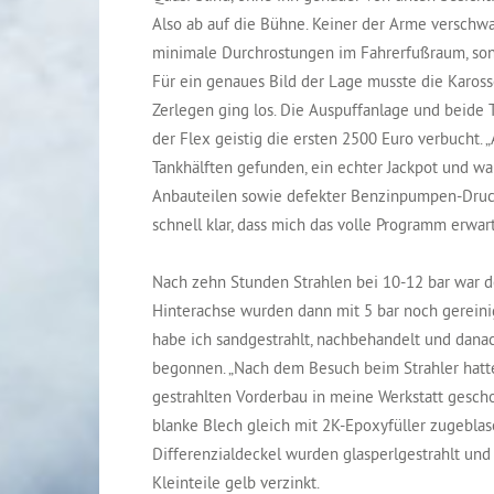
Also ab auf die Bühne. Keiner der Arme verschwan
minimale Durchrostungen im Fahrerfußraum, sons
Für ein genaues Bild der Lage musste die Kaross
Zerlegen ging los. Die Auspuffanlage und beide 
der Flex geistig die ersten 2500 Euro verbucht.
Tankhälften gefunden, ein echter Jackpot und wa
Anbauteilen sowie defekter Benzinpumpen-Drucks
schnell klar, dass mich das volle Programm erwart
Nach zehn Stunden Strahlen bei 10-12 bar war de
Hinterachse wurden dann mit 5 bar noch gereinigt
habe ich sandgestrahlt, nachbehandelt und dana
begonnen. „Nach dem Besuch beim Strahler hatte
gestrahlten Vorderbau in meine Werkstatt gesch
blanke Blech gleich mit 2K-Epoxyfüller zugeblas
Differenzialdeckel wurden glasperlgestrahlt und
Kleinteile gelb verzinkt.