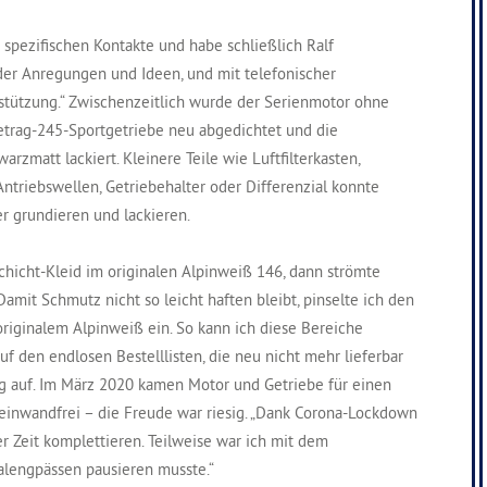
 spezifischen Kontakte und habe schließlich Ralf
der Anregungen und Ideen, und mit telefonischer
rstützung.“ Zwischenzeitlich wurde der Serienmotor ohne
Getrag-245-Sportgetriebe neu abgedichtet und die
rzmatt lackiert. Kleinere Teile wie Luftfilterkasten,
Antriebswellen, Getriebehalter oder Differenzial konnte
r grundieren und lackieren.
chicht-Kleid im originalen Alpinweiß 146, dann strömte
mit Schmutz nicht so leicht haften bleibt, pinselte ich den
riginalem Alpinweiß ein. So kann ich diese Bereiche
auf den endlosen Bestelllisten, die neu nicht mehr lieferbar
tig auf. Im März 2020 kamen Motor und Getriebe für einen
 einwandfrei – die Freude war riesig. „Dank Corona-Lockdown
r Zeit komplettieren. Teilweise war ich mit dem
alengpässen pausieren musste.“