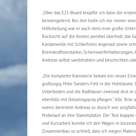
„Über das E21-Board knüpfte ich dann die ersten
kennengelernt. Bei ihm holte ich mir immer wie
Hilfestellung war er auch stets eine große Unte
Rücksicht auf die Kosten penibel überholt, das 
Kardanwelle mit Schleifvlies angeraut sowie schwa
Bremskraftverstärker, Scheinwerferhalterungen, 
Andreas selbst sandstrahlen und beschichten ode
„Die komplette Karosserie bekam ein neues Eins
großzügig Mike-Sanders-Fett in die Hohlräume. Da
Unterboden und die Radhäuser zweimal dick in o
ebenfalls mit Detailingspray pflegen.“ Alle Teile 
waren, bereitete Andreas so stoisch wie sorgfäl
Probelauf an ihre Stammplätze. Der Test klappte
und Kurzarbeit konnte ich den Wagen in kürzeste
Zusammenbau so schnell, dass ich wegen Materi