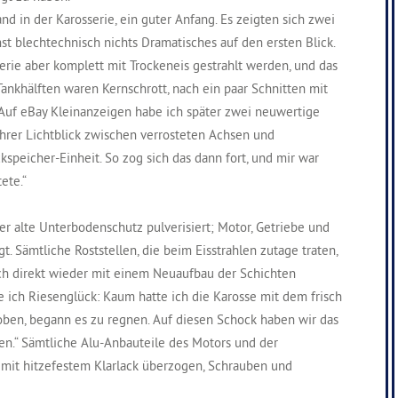
d in der Karosserie, ein guter Anfang. Es zeigten sich zwei
t blechtechnisch nichts Dramatisches auf den ersten Blick.
erie aber komplett mit Trockeneis gestrahlt werden, und das
Tankhälften waren Kernschrott, nach ein paar Schnitten mit
 „Auf eBay Kleinanzeigen habe ich später zwei neuwertige
hrer Lichtblick zwischen verrosteten Achsen und
peicher-Einheit. So zog sich das dann fort, und mir war
ete.“
r alte Unterbodenschutz pulverisiert; Motor, Getriebe und
. Sämtliche Roststellen, die beim Eisstrahlen zutage traten,
ch direkt wieder mit einem Neuaufbau der Schichten
 ich Riesenglück: Kaum hatte ich die Karosse mit dem frisch
oben, begann es zu regnen. Auf diesen Schock haben wir das
en.“ Sämtliche Alu-Anbauteile des Motors und der
 mit hitzefestem Klarlack überzogen, Schrauben und