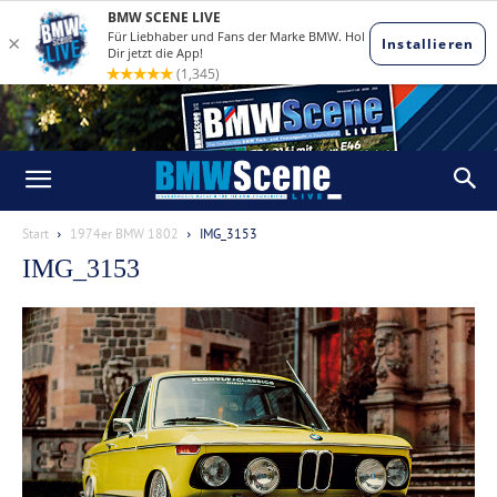
Start
1974er BMW 1802
IMG_3153
IMG_3153