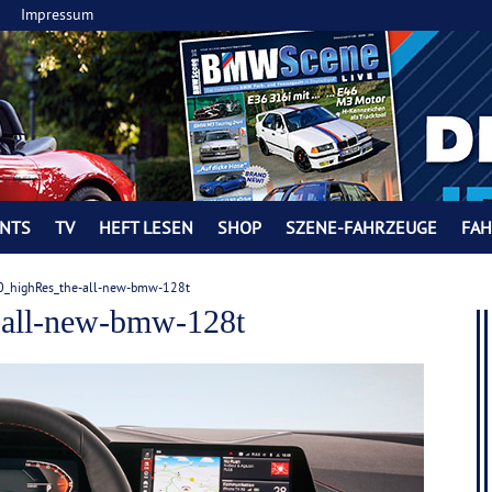
Impressum
NTS
TV
HEFT LESEN
SHOP
SZENE-FAHRZEUGE
FA
_highRes_the-all-new-bmw-128t
all-new-bmw-128t