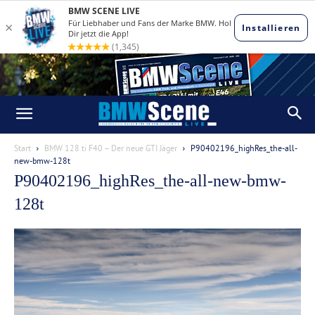
Start
BMW 128 ti F40 – Der neue GTI Jäger
P90402196_highRes_the-all-
new-bmw-128t
P90402196_highRes_the-all-new-bmw-
128t