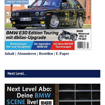
Inhalt
|
Abonnieren
|
Bestellen
|
E-Paper
Next Level…