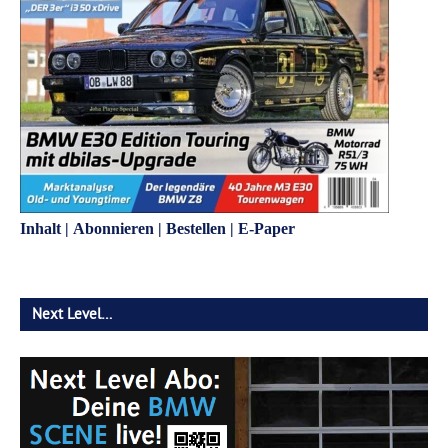
Inhalt
|
Abonnieren
|
Bestellen
|
E-Paper
Next Level…