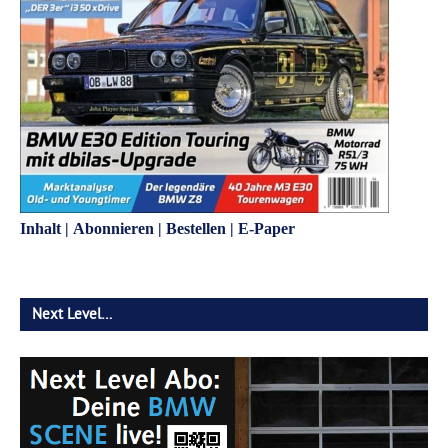
Inhalt
|
Abonnieren
|
Bestellen
|
E-Paper
Next Level…