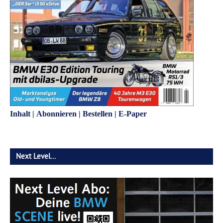
Inhalt
|
Abonnieren
|
Bestellen
|
E-Paper
Next Level…