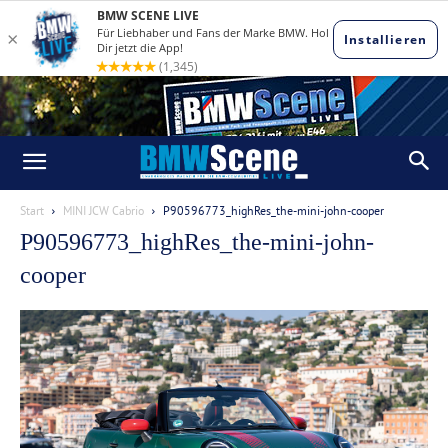
Start
MINI JCW Cabrio
P90596773_highRes_the-mini-john-cooper
P90596773_highRes_the-mini-john-
cooper