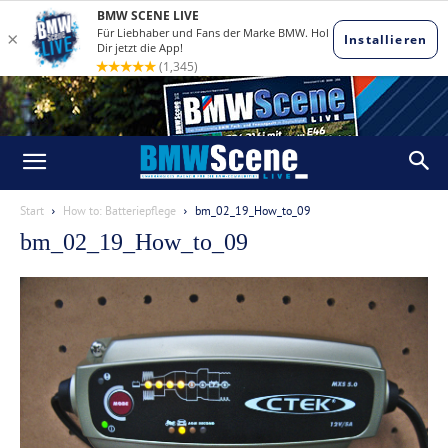
Start
How to: Batteriepflege
bm_02_19_How_to_09
bm_02_19_How_to_09