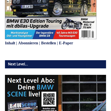
Inhalt
|
Abonnieren
|
Bestellen
|
E-Paper
Next Level…