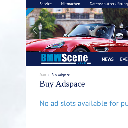
Service
Mitmachen
Datenschutzerklärung
NEWS
EVE
BMW
SCENE
Start
Buy Adspace
Buy Adspace
LIVE
Magazin
No ad slots available for p