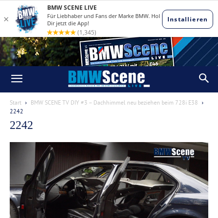
Start
BMW SCENE TV DIY #3 – Dachhimmel neu beziehen beim 728i E38
2242
2242