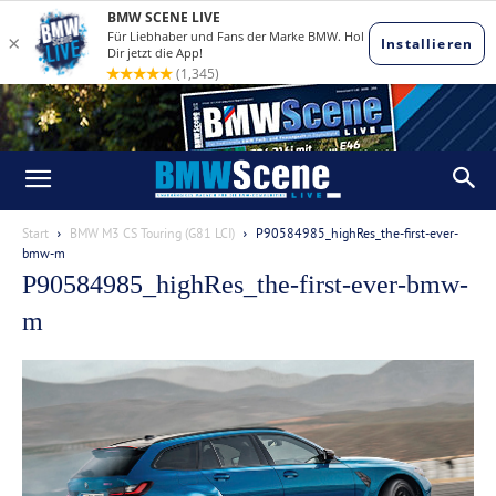
Start
BMW M3 CS Touring (G81 LCI)
P90584985_highRes_the-first-ever-
bmw-m
P90584985_highRes_the-first-ever-bmw-
m