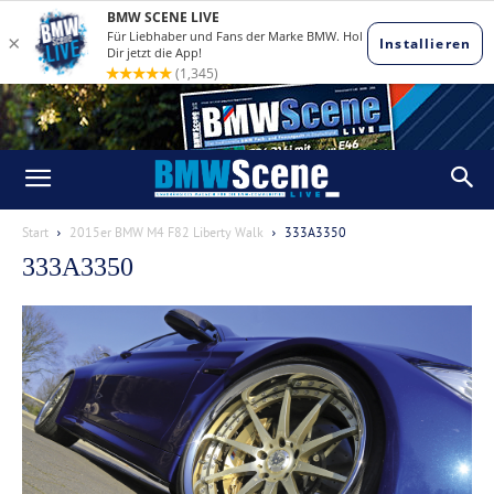
Start
2015er BMW M4 F82 Liberty Walk
333A3350
333A3350