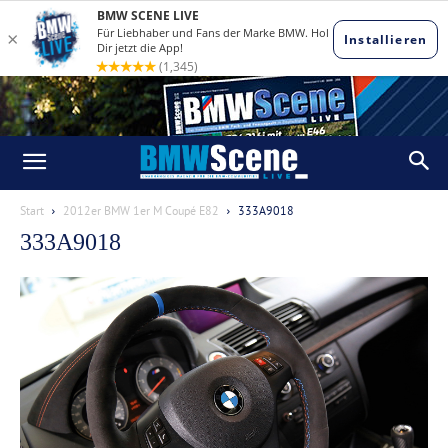
Start
2012er BMW 1er M Coupé E82
333A9018
333A9018