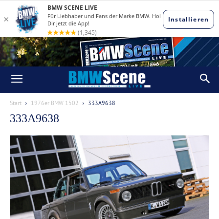
Start
1976er BMW 1502
333A9638
333A9638