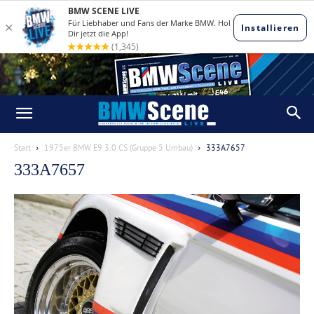
Start
1975er BMW E9 3.0 CS (Gruppe 5 Umbau)
333A7657
333A7657