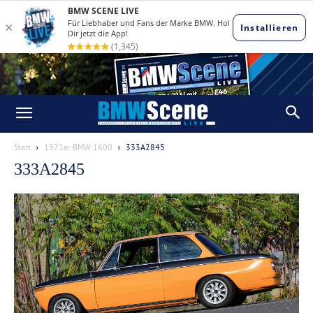
Start
1971er BMW 1600
333A2845
333A2845